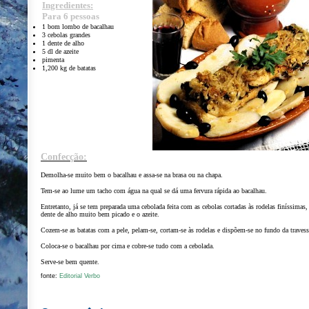
Ingredientes:
Para 6 pessoas
1 bom lombo de bacalhau
3 cebolas grandes
1 dente de alho
5 dl de azeite
pimenta
1,200 kg de batatas
Confecção:
Demolha-se muito bem o bacalhau e assa-se na brasa ou na chapa.
Tem-se ao lume um tacho com água na qual se dá uma fervura rápida ao bacalhau.
Entretanto, já se tem preparada uma cebolada feita com as cebolas cortadas às rodelas finíssimas,
dente de alho muito bem picado e o azeite.
Cozem-se as batatas com a pele, pelam-se, cortam-se às rodelas e dispõem-se no fundo da travess
Coloca-se o bacalhau por cima e cobre-se tudo com a cebolada.
Serve-se bem quente.
fonte:
Editorial Verbo