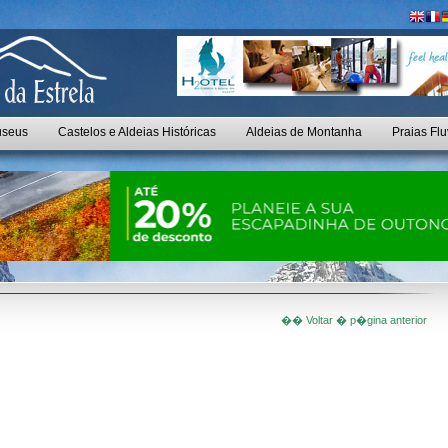
seus
Castelos e Aldeias Históricas
Aldeias de Montanha
Praias Flu
�� Voltar � p�gina anterior