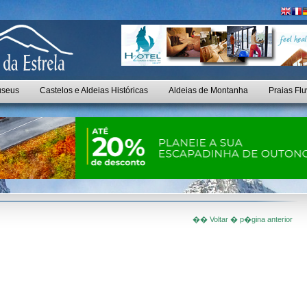
seus
Castelos e Aldeias Históricas
Aldeias de Montanha
Praias Flu
�� Voltar � p�gina anterior